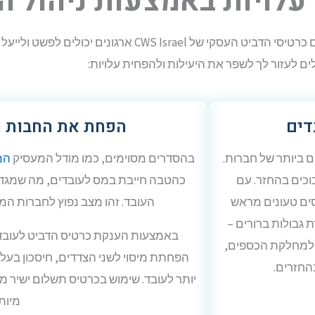
 עלויות באמצעות ניהול ה
ניהול הוצאות עובדים יכול להיות תהליך מסורבל וגוזל זמן, אך עם כרט
לים לעזור לך לשפר את היעילות ולהפחית עלויות:
דים
הפחת את החבות ה
ם ביותר של חברות.
בהסדרים מסוימים, כמו מודל המעסיק
המוכר
וכים בהחזר. עם
כהטבה חייבת במס לעובדים, מה שמגדי
רת – הכרטיסים טעונים מראש
העובד. זהו מצב נפוץ לחברות המשתמשות
 גבולות ברורים –
באמצעות הענקת כרטיס הדביט לעובדים
ן למחלקת הכספים,
הפחתת מיסוי לשני הצדדים, חיסכון בעל
החזרים.
יותר לעובד. שימוש בכרטיס תשלום ישיר 
מיות