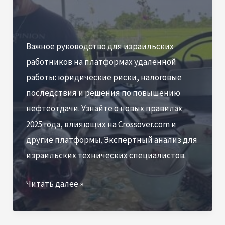
Важное руководство для израильских
работников на платформах удаленной
работы: юридические риски, налоговые
последствия и решения по повышению
нефтеотдачи. Узнайте о новых правилах
2025 года, влияющих на Crossover.com и
другие платформы. Экспертный анализ для
израильских технических специалистов.
Израильские
Читать далее »
работники
на