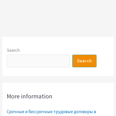
платформах
удаленной
работы:
как
избежать
скрытых
Search
расходов
и
Search
юридических
рисков
в
2025
More information
году
Срочные и бессрочные трудовые договоры в