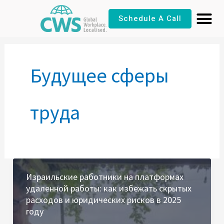
Перейти
Schedule A Call
к
содержимому
Будущее сферы
труда
Израильские работники на платформах
удаленной работы: как избежать скрытых
расходов и юридических рисков в 2025
году